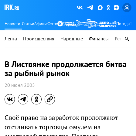
Новости
Статьи
Афиша
Фото
Погода
Ту
Лента
Происшествия
Народные
Финансы
Регионы
В Листвянке продолжается битва
за рыбный рынок
20 июня 2005
Своё право на заработок продолжают
отстаивать торговцы омулем на