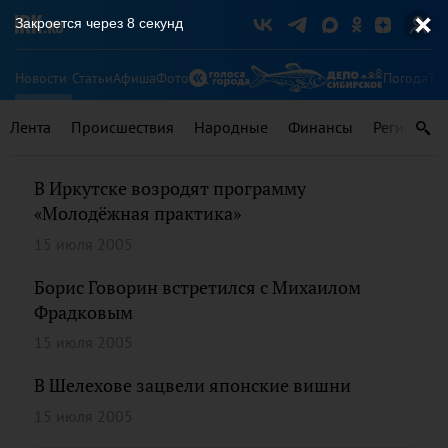
Закроется через
8
секунд
Новости
Статьи
Афиша
Фото
Погода
Ту
Лента
Происшествия
Народные
Финансы
Регионы
В Иркутске возродят программу
«Молодёжная практика»
15 июля 2005
Борис Говорин встретился с Михаилом
Фрадковым
15 июля 2005
В Шелехове зацвели японские вишни
15 июля 2005