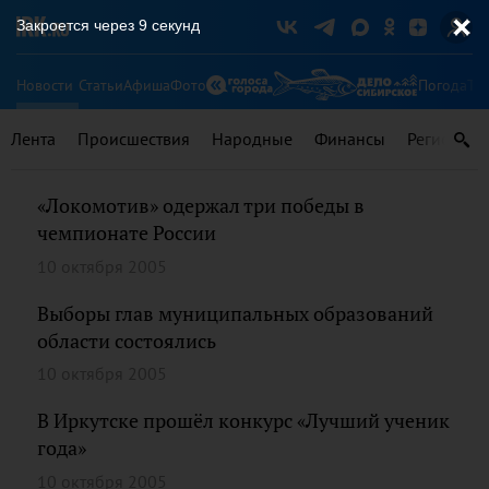
Закроется через
9
секунд
Новости
Статьи
Афиша
Фото
Погода
Ту
Лента
Происшествия
Народные
Финансы
Регионы
«Локомотив» одержал три победы в
чемпионате России
10 октября 2005
Выборы глав муниципальных образований
области состоялись
10 октября 2005
В Иркутске прошёл конкурс «Лучший ученик
года»
10 октября 2005