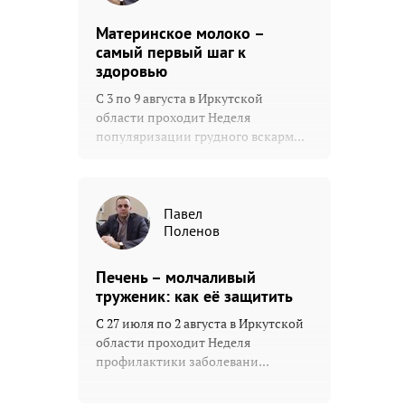
Материнское молоко –
самый первый шаг к
здоровью
С 3 по 9 августа в Иркутской
области проходит Неделя
популяризации грудного вскарм...
Павел
Поленов
Печень – молчаливый
труженик: как её защитить
С 27 июля по 2 августа в Иркутской
области проходит Неделя
профилактики заболевани...