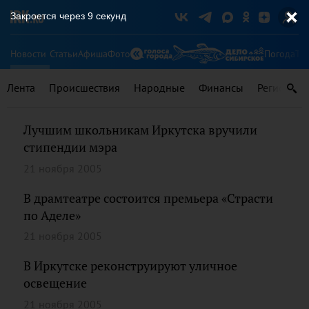
Закроется через
9
секунд
Новости
Статьи
Афиша
Фото
Погода
Ту
Лента
Происшествия
Народные
Финансы
Регионы
Лучшим школьникам Иркутска вручили
стипендии мэра
21 ноября 2005
В драмтеатре состоится премьера «Страсти
по Аделе»
21 ноября 2005
В Иркутске реконструируют уличное
освещение
21 ноября 2005