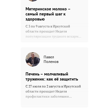
Материнское молоко –
самый первый шаг к
здоровью
С 3 по 9 августа в Иркутской
области проходит Неделя
популяризации грудного вскарм...
Павел
Поленов
Печень – молчаливый
труженик: как её защитить
С 27 июля по 2 августа в Иркутской
области проходит Неделя
профилактики заболевани...