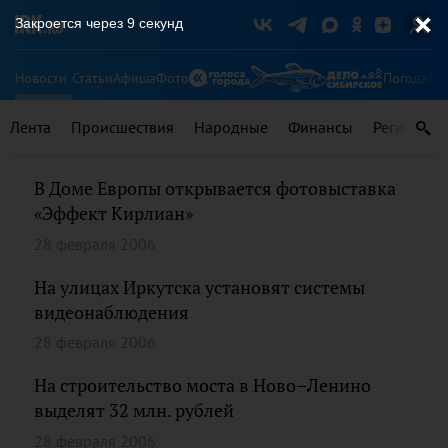
Закроется через
9
секунд
Новости
Статьи
Афиша
Фото
Погода
Ту
Лента
Происшествия
Народные
Финансы
Регионы
В Доме Европы открывается фотовыставка
«Эффект Кирлиан»
28 февраля 2006
На улицах Иркутска установят системы
видеонаблюдения
28 февраля 2006
На строительство моста в Ново–Ленино
выделят 32 млн. рублей
28 февраля 2006