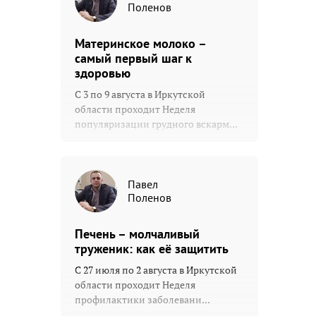
Поленов
Материнское молоко –
самый первый шаг к
здоровью
С 3 по 9 августа в Иркутской
области проходит Неделя
популяризации грудного вскарм...
Павел
Поленов
Печень – молчаливый
труженик: как её защитить
С 27 июля по 2 августа в Иркутской
области проходит Неделя
профилактики заболевани...