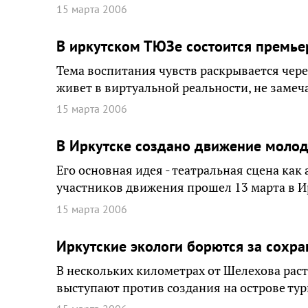
15 марта 2006
В иркутском ТЮЗе состоится премье
Тема воспитания чувств раскрывается чер
живет в виртуальной реальности, не замеча
15 марта 2006
В Иркутске создано движение моло
Его основная идея - театральная сцена ка
участников движения прошел 13 марта в И
15 марта 2006
Иркутские экологи борются за сохр
В нескольких километрах от Шелехова рас
выступают против создания на острове тур