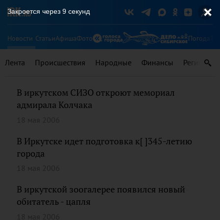
Закроется через
9
секунд
Новости
Статьи
Афиша
Фото
Погода
Ту
Лента
Происшествия
Народные
Финансы
Регионы
В иркутском СИЗО откроют мемориал
адмирала Колчака
18 мая 2006
В Иркутске идет подготовка к[ ]345-летию
города
18 мая 2006
В иркутской зоогалерее появился новый
обитатель - цапля
18 мая 2006