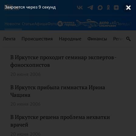
Закроется через
9
секунд
Новости
Статьи
Афиша
Фото
Погода
Ту
Лента
Происшествия
Народные
Финансы
Регионы
В Иркутске проходит семинар экспертов-
фоноскопистов
20 июня 2006
В Иркутск прибыла гимнастка Ирина
Чащина
20 июня 2006
В Иркутске решена проблема нехватки
врачей
20 июня 2006