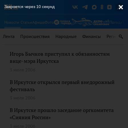
Закроется через
9
секунд
Новости
Статьи
Афиша
Фото
Погода
Ту
Лента
Происшествия
Народные
Финансы
Регионы
Игорь Бычков приступил к обязанностям
вице-мэра Иркутска
3 июля 2006
В Иркутске открылся первый внедорожный
фестиваль
3 июля 2006
В Иркутске прошло заседание оргкомитета
«Сияния России»
3 июля 2006