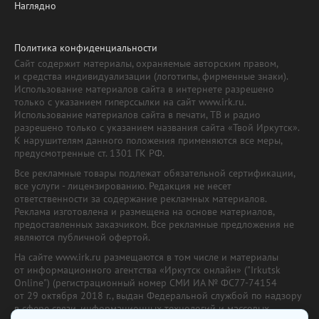
Наглядно
Политика конфиденциальности
Сайт содержит материалы, охраняемые авторским правом,
и средства индивидуализации (логотипы, фирменные знаки).
Использование материалов сайта в интернете разрешено
только с указанием гиперссылки на сайт www.irk.ru.
Использование материалов сайта в печати, ТВ и радио
разрешено только с указанием названия сайта «Твой Иркутск».
К нарушителям данного положения применяются все меры,
предусмотренные ст. 1301 ГК РФ.
Все рекламные товары подлежат обязательной сертификации,
все услуги - лицензированию. Редакция не несет
ответственности за содержание рекламных материалов.
Реклама изготовлена и размещена на основе материалов,
предоставленных заказчиком. Все рекламные предложения не
являются публичной офертой.
На сайте www.irk.ru размещаются в том числе и материалы
от информационного агентства «Иркутск онлайн» ("Irkutsk
Online") (регистрационный номер СМИ ИА № ФС77-74154
от 29 октября 2018 г., выдан Федеральной службой по надзору
в сфере связи, информационных технологий и массовых