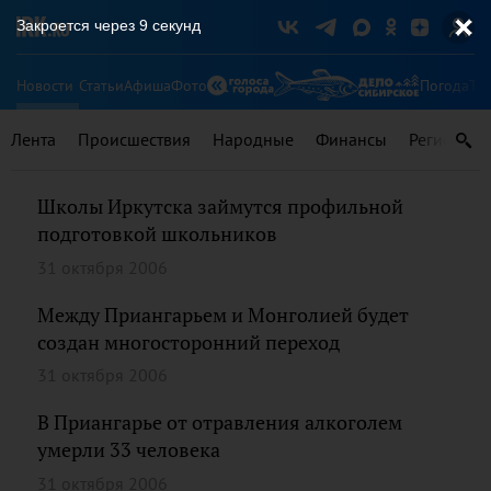
Закроется через
9
секунд
Новости
Статьи
Афиша
Фото
Погода
Ту
Лента
Происшествия
Народные
Финансы
Регионы
Школы Иркутска займутся профильной
подготовкой школьников
31 октября 2006
Между Приангарьем и Монголией будет
создан многосторонний переход
31 октября 2006
В Приангарье от отравления алкоголем
умерли 33 человека
31 октября 2006