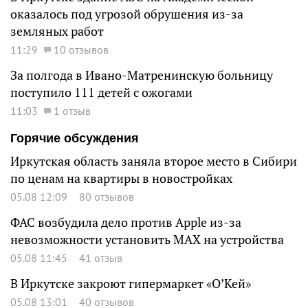
оказалось под угрозой обрушения из-за
земляных работ
11:29
10 отзывов
За полгода в Ивано-Матренинскую больницу
поступило 111 детей с ожогами
11:03
1 отзыв
Горячие обсуждения
Иркутская область заняла второе место в Сибири
по ценам на квартиры в новостройках
05.08 12:09
80 отзывов
ФАС возбудила дело против Apple из-за
невозможности установить MAX на устройства
05.08 11:45
41 отзыв
В Иркутске закроют гипермаркет «О’Кей»
05.08 13:01
40 отзывов