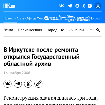
Новости
Статьи
Афиша
Фото
Погода
Ту
Лента
Происшествия
Народные
Финансы
Регионы
В Иркутске после ремонта
открылся Государственный
областной архив
16 ноября 2006
Реконструкция здания длилась три года,