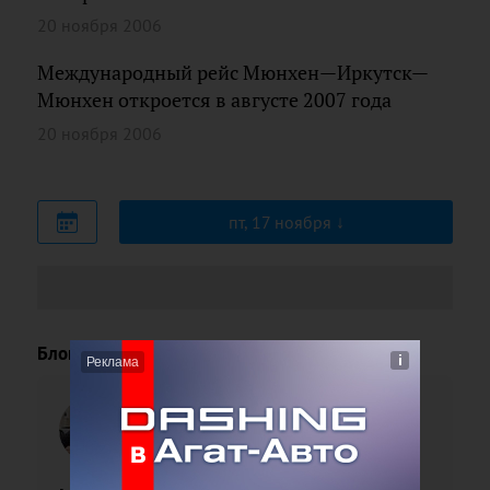
20 ноября 2006
Международный рейс Мюнхен—Иркутск—
Мюнхен откроется в августе 2007 года
20 ноября 2006
пт, 17 ноября
Блоги
Павел
Поленов