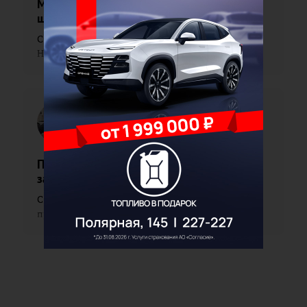
Материнское молоко – самый первый
шаг к здоровью
С 3 по 9 августа в Иркутской области проходит
Неделя популяризации грудного вскарм...
Павел
Поленов
Печень – молчаливый труженик: как её
защитить
С 27 июля по 2 августа в Иркутской области
проходит Неделя профилактики заболевани...