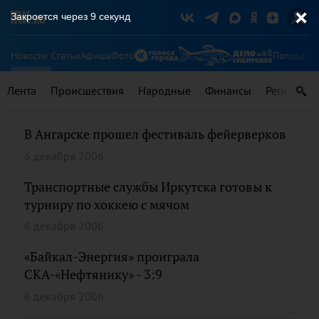
Закроется через
9
секунд
Новости
Статьи
Афиша
Фото
Погода
Ту
Лента
Происшествия
Народные
Финансы
Регионы
В Ангарске прошел фестиваль фейерверков
6 декабря 2006
Транспортные службы Иркутска готовы к
турниру по хоккею с мячом
6 декабря 2006
«Байкал-Энергия» проиграла
СКА-«Нефтянику» - 3:9
6 декабря 2006