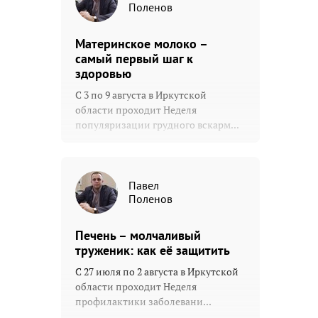
Поленов
Материнское молоко –
самый первый шаг к
здоровью
С 3 по 9 августа в Иркутской
области проходит Неделя
популяризации грудного вскарм...
Павел
Поленов
Печень – молчаливый
труженик: как её защитить
С 27 июля по 2 августа в Иркутской
области проходит Неделя
профилактики заболевани...