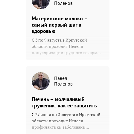
Поленов
Материнское молоко –
самый первый шаг к
здоровью
С 3 по 9 августа в Иркутской
области проходит Неделя
популяризации грудного вскарм...
Павел
Поленов
Печень – молчаливый
труженик: как её защитить
С 27 июля по 2 августа в Иркутской
области проходит Неделя
профилактики заболевани...