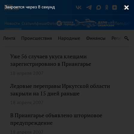
Закроется через
7
секунд
Новости
Статьи
Афиша
Фото
Погода
Ту
Лента
Происшествия
Народные
Финансы
Регионы
Уже 56 случаев укуса клещами
зарегистрировано в Приангарье
18 апреля 2007
Ледовые переправы Иркутской области
закрыли на 15 дней раньше
18 апреля 2007
В Приангарье объявлено штормовое
предупреждение
18 апреля 2007