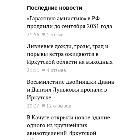
Последние новости
«Гаражную амнистию» в РФ
продлили до сентября 2031 года
21:56
1 отзыв
Ливневые дожди, грозы, град и
порывы ветра ожидаются в
Иркутской области на выходных
21:11
4 отзыва
Восьмилетние двойняшки Диана
и Даниил Луньковы пропали в
Иркутске
20:37
12 отзывов
В Качуге открыли новое здание
одного из крупнейших
авиаотделений Иркутской