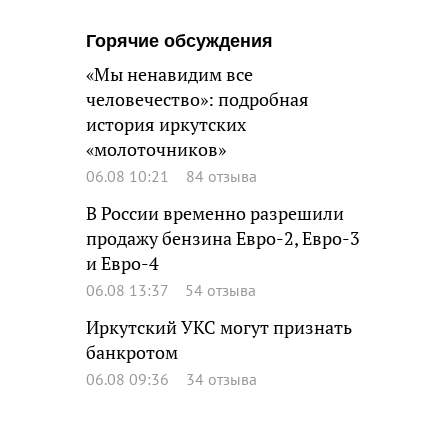
Горячие обсуждения
«Мы ненавидим все
человечество»: подробная
история иркутских
«молоточников»
06.08 10:21
84 отзыва
В России временно разрешили
продажу бензина Евро-2, Евро-3
и Евро-4
06.08 13:37
54 отзыва
Иркутский УКС могут признать
банкротом
06.08 09:36
34 отзыва