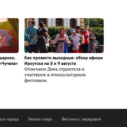
шарики.
Как провести выходные: обзор афиши
«Чучела»
Иркутска на 8 и 9 августа
Отмечаем День строителя и
участвуем в этнокультурном
фестивале.
оса города
Лесное озеро
Весточка с передовой