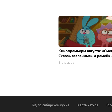
Кинопремьеры августа: «Сме
Сквозь вселенные» и ремейк 
5 отзывов
Гид по сибирской кухне
Карта катков
Гол