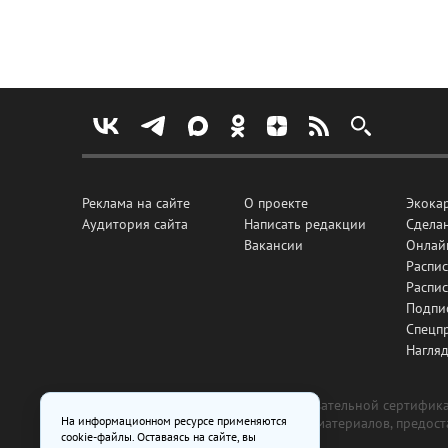
Реклама на сайте
О проекте
Экока
Аудитория сайта
Написать редакции
Сделан
Вакансии
Онлай
Распис
Распи
Подпи
Спецп
Нагля
Все рекламные товары подлежат обязательной сертификац
На информационном ресурсе применяются
изготовлена и размещена на основе материалов, предос
cookie-файлы. Оставаясь на сайте, вы