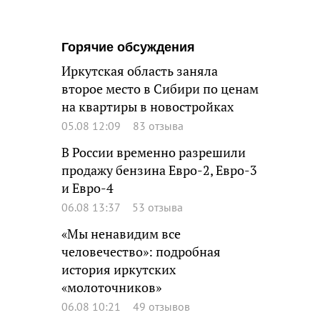
Горячие обсуждения
Иркутская область заняла
второе место в Сибири по ценам
на квартиры в новостройках
05.08 12:09
83 отзыва
В России временно разрешили
продажу бензина Евро-2, Евро-3
и Евро-4
06.08 13:37
53 отзыва
«Мы ненавидим все
человечество»: подробная
история иркутских
«молоточников»
06.08 10:21
49 отзывов