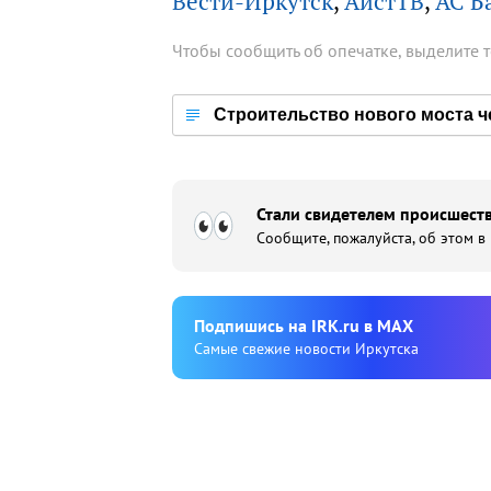
Вести-Иркутск
,
АистТВ
,
АС Б
Чтобы сообщить об опечатке, выделите 
Строительство нового моста ч
Стали свидетелем происшеств
Сообщите, пожалуйста, об этом в
Подпишиcь на IRK.ru в MAX
Cамые свежие новости Иркутска