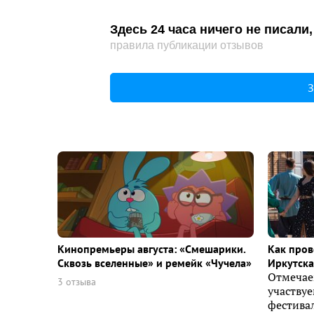
Здесь 24 часа ничего не писал
правила публикации отзывов
З
Кинопремьеры августа: «Смешарики.
Как пров
Сквозь вселенные» и ремейк «Чучела»
Иркутска 
Отмечае
3 отзыва
участву
фестивал