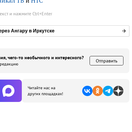
айкал ТВ
и
НТС
текст и нажмите
Ctrl
+
Enter
ерез Ангару в Иркутске
ия, чего-то необычного и интересного?
Отправить
 редакцию
Читайте нас на
других площадках!