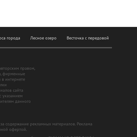
оса города
Лесное озеро
Весточка с передовой
авторским правом,
ы, фирменные
а в интернете
ылки
риалов сайта
с указанием
шителям данного
и за содержание рекламных материалов. Реклама
чной офертой.