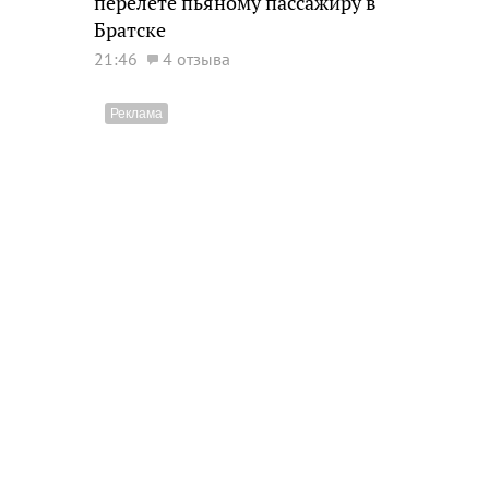
перелете пьяному пассажиру в
Братске
21:46
4 отзыва