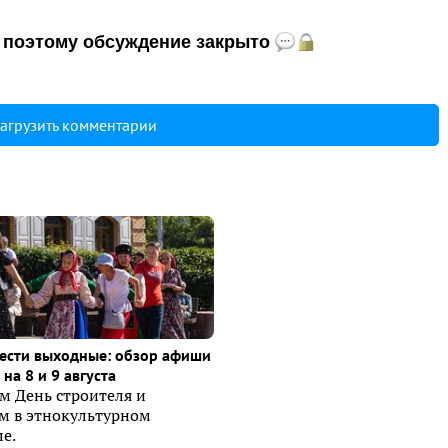
и, поэтому обсуждение закрыто
агрузить комментарии
ести выходные: обзор афиши
на 8 и 9 августа
м День строителя и
ем в этнокультурном
е.