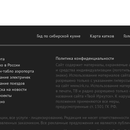
Гид по сибирской кухне
Карта катков
Гол
Политика конфиденциальности
рта
Сайт содержит материалы, охраняемые 
о в России
и средства индивидуализации (логотип
н-табло аэропорта
знаки). Использование материалов сайт
ание электричек
разрешено только с указанием гиперсс
сание поездов
на сайт www.irk.ru. Использование мате
ска на новости
в печати, ТВ и радио разрешено только 
роекты
названия сайта «Твой Иркутск». К нару
положения применяются все меры,
дно
предусмотренные ст. 1301 ГК РФ.
ии, все услуги - лицензированию. Редакция не несет ответственност
тавленных заказчиком. Все рекламные предложения не являются публи