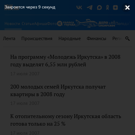
Закроется через
9
секунд
Новости
Статьи
Афиша
Фото
Погода
Ту
Лента
Происшествия
Народные
Финансы
Регионы
На программу «Молодежь Иркутска» в 2008
году выделят 6,55 млн рублей
17 июля 2007
200 молодых семей Иркутска получат
квартиры в 2008 году
17 июля 2007
К отопительному сезону Иркутская область
готова только на 25 %
17 июля 2007