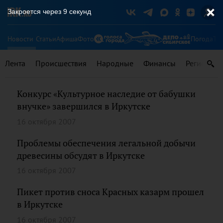
Закроется через
9
секунд
Новости
Статьи
Афиша
Фото
Погода
Ту
Лента
Происшествия
Народные
Финансы
Регионы
Конкурс «Культурное наследие от бабушки
внучке» завершился в Иркутске
16 октября 2007
Проблемы обеспечения легальной добычи
древесины обсудят в Иркутске
16 октября 2007
Пикет против сноса Красных казарм прошел
в Иркутске
16 октября 2007