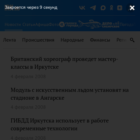
Закроется через
9
секунд
Новости
Статьи
Афиша
Фото
Погода
Ту
Лента
Происшествия
Народные
Финансы
Регионы
Британский хореограф проведет мастер-
классы в Иркутске
4 февраля 2008
Модуль с искусственным льдом установят на
стадионе в Ангарске
4 февраля 2008
ГИБДД Иркутска использует в работе
современные технологии
4 февраля 2008