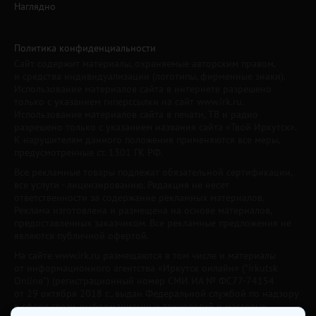
Наглядно
Политика конфиденциальности
Сайт содержит материалы, охраняемые авторским правом,
и средства индивидуализации (логотипы, фирменные знаки).
Использование материалов сайта в интернете разрешено
только с указанием гиперссылки на сайт www.irk.ru.
Использование материалов сайта в печати, ТВ и радио
разрешено только с указанием названия сайта «Твой Иркутск».
К нарушителям данного положения применяются все меры,
предусмотренные ст. 1301 ГК РФ.
Все рекламные товары подлежат обязательной сертификации,
все услуги - лицензированию. Редакция не несет
ответственности за содержание рекламных материалов.
Реклама изготовлена и размещена на основе материалов,
предоставленных заказчиком. Все рекламные предложения не
являются публичной офертой.
На сайте www.irk.ru размещаются в том числе и материалы
от информационного агентства «Иркутск онлайн» ("Irkutsk
Online") (регистрационный номер СМИ ИА № ФС77-74154
от 29 октября 2018 г., выдан Федеральной службой по надзору
в сфере связи, информационных технологий и массовых