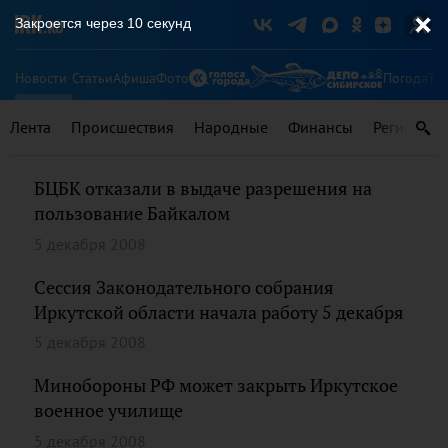
Закроется через
10
секунд
Новости
Статьи
Афиша
Фото
Погода
Ту
Лента
Происшествия
Народные
Финансы
Регионы
БЦБК отказали в выдаче разрешения на
пользование Байкалом
5 декабря 2008
Сессия Законодательного собрания
Иркутской области начала работу 5 декабря
5 декабря 2008
Минобороны РФ может закрыть Иркутское
военное училище
5 декабря 2008