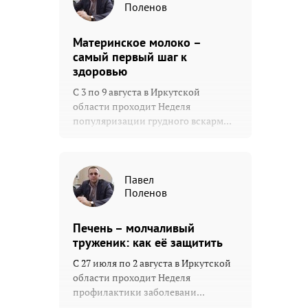
Поленов
Материнское молоко –
самый первый шаг к
здоровью
С 3 по 9 августа в Иркутской
области проходит Неделя
популяризации грудного вскарм...
Павел
Поленов
Печень – молчаливый
труженик: как её защитить
С 27 июля по 2 августа в Иркутской
области проходит Неделя
профилактики заболевани...