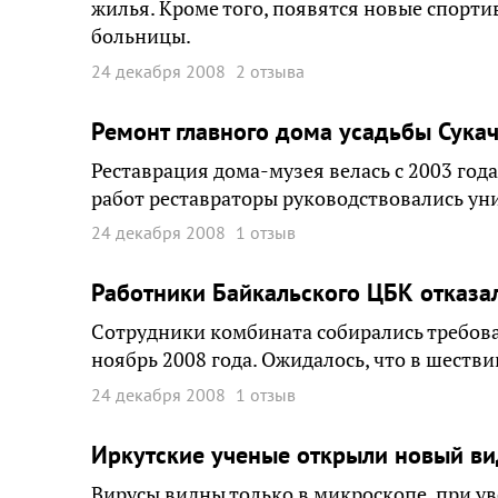
жилья. Кроме того, появятся новые спорти
больницы.
24 декабря 2008
2 отзыва
Ремонт главного дома усадьбы Сукач
Реставрация дома-музея велась с 2003 года
работ реставраторы руководствовались у
24 декабря 2008
1 отзыв
Работники Байкальского ЦБК отказал
Сотрудники комбината собирались требова
ноябрь 2008 года. Ожидалось, что в шестви
24 декабря 2008
1 отзыв
Иркутские ученые открыли новый ви
Вирусы видны только в микроскопе, при ув