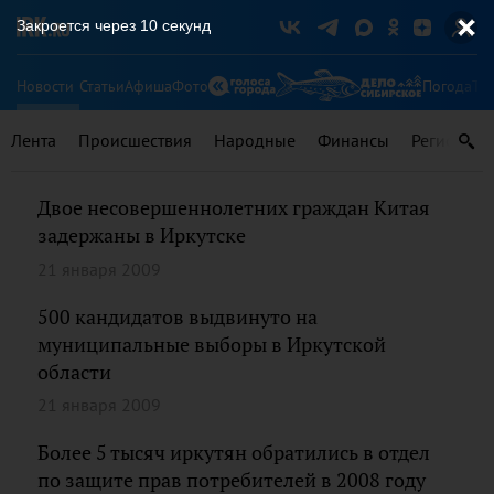
Закроется через
9
секунд
Новости
Статьи
Афиша
Фото
Погода
Ту
Лента
Происшествия
Народные
Финансы
Регионы
Двое несовершеннолетних граждан Китая
задержаны в Иркутске
21 января 2009
500 кандидатов выдвинуто на
муниципальные выборы в Иркутской
области
21 января 2009
Более 5 тысяч иркутян обратились в отдел
по защите прав потребителей в 2008 году