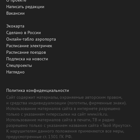
Написать редакции
Вакансии
Экокарта
Сделано в России
Онлайн-табло аэропорта
Расписание электричек
Расписание поездов
Подписка на новости
Спецпроекты
Наглядно
Политика конфиденциальности
Сайт содержит материалы, охраняемые авторским правом,
и средства индивидуализации (логотипы, фирменные знаки).
Использование материалов сайта в интернете разрешено
только с указанием гиперссылки на сайт www.irk.ru.
Использование материалов сайта в печати, ТВ и радио
разрешено только с указанием названия сайта «Твой Иркутск».
К нарушителям данного положения применяются все меры,
предусмотренные ст. 1301 ГК РФ.