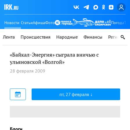
Новости
Статьи
Афиша
Фото
Погода
Ту
Лента
Происшествия
Народные
Финансы
Регионы
«Байкал-Энергия» сыграла вничью с
ульяновской «Волгой»
28 февраля 2009
пт, 27 февраля
Блоги