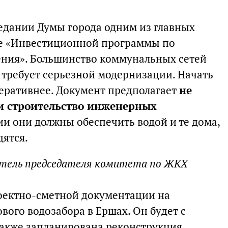
едании Думы города одним из главных
ие «Инвестиционной программы по
ения». Большинство коммунальных сетей
 требует серьезной модернизации. Начать
еративнее. Документ предполагает
не
 и строительство инженерных
ии они должны обеспечить водой и те дома,
дятся.
тель председателя комитета по ЖКХ
оектно-сметной документации на
вого водозабора в Ершах. Он будет с
акже запланирована реконструкция