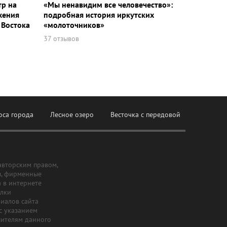
тр на
«Мы ненавидим все человечество»:
жения
подробная история иркутских
 Востока
«молоточников»
37 отзывов
оса города
Лесное озеро
Весточка с передовой
авторским правом,
ы, фирменные
а в интернете
ылки
риалов сайта
с указанием
шителям данного