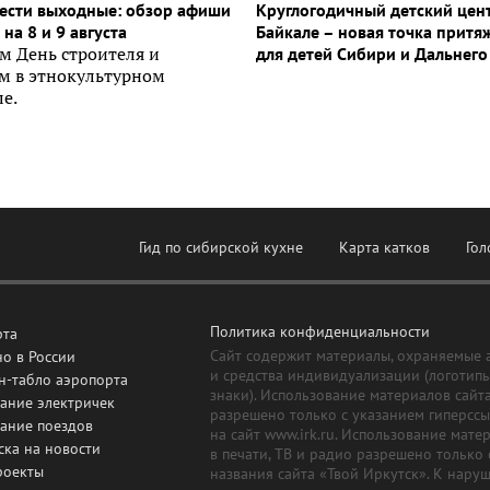
ести выходные: обзор афиши
Круглогодичный детский цен
на 8 и 9 августа
Байкале – новая точка притя
м День строителя и
для детей Сибири и Дальнего
ем в этнокультурном
е.
Гид по сибирской кухне
Карта катков
Гол
Политика конфиденциальности
рта
Сайт содержит материалы, охраняемые 
о в России
и средства индивидуализации (логотип
н-табло аэропорта
знаки). Использование материалов сайт
ание электричек
разрешено только с указанием гиперсс
сание поездов
на сайт www.irk.ru. Использование мате
ска на новости
в печати, ТВ и радио разрешено только 
роекты
названия сайта «Твой Иркутск». К нару