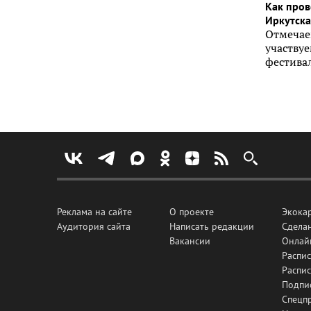
Как пров
Иркутска 
Отмечае
участву
фестивал
Реклама на сайте
О проекте
Экока
Аудитория сайта
Написать редакции
Сделан
Вакансии
Онлай
Распис
Распи
Подпи
Спецп