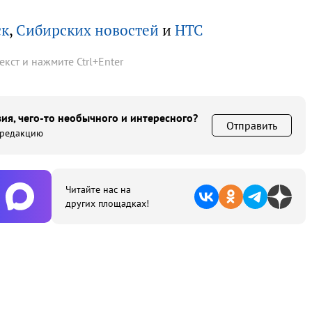
ск
,
Сибирских новостей
и
НТС
текст и нажмите
Ctrl
+
Enter
ия, чего-то необычного и интересного?
Отправить
 редакцию
Читайте нас на
других площадках!