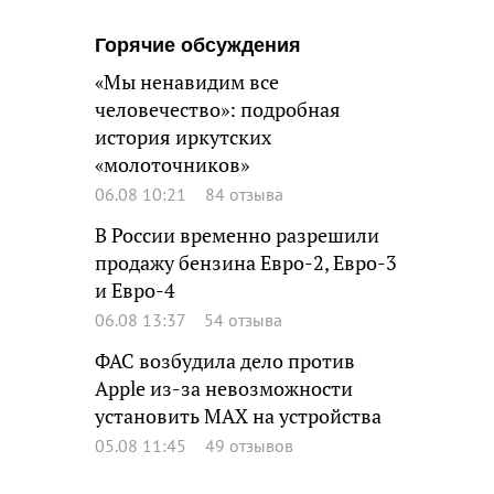
Горячие обсуждения
«Мы ненавидим все
человечество»: подробная
история иркутских
«молоточников»
06.08 10:21
84 отзыва
В России временно разрешили
продажу бензина Евро-2, Евро-3
и Евро-4
06.08 13:37
54 отзыва
ФАС возбудила дело против
Apple из-за невозможности
установить MAX на устройства
05.08 11:45
49 отзывов