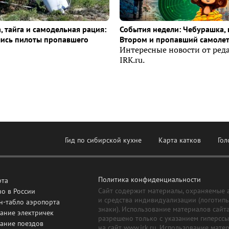
, тайга и самодельная рация:
События недели: Чебурашка, 
лись пилоты пропавшего
Втором и пропавший самоле
Интересные новости от ред
IRK.ru.
Гид по сибирской кухне
Карта катков
Гол
Политика конфиденциальности
рта
Сайт содержит материалы, охраняемые 
о в России
и средства индивидуализации (логотип
н-табло аэропорта
знаки). Использование материалов сайт
ание электричек
разрешено только с указанием гиперсс
сание поездов
на сайт www.irk.ru. Использование мате