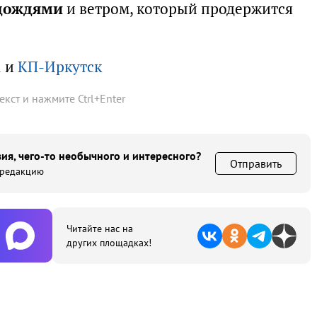
 дождями
и ветром, который продержится
а
и
КП-Иркутск
текст и нажмите
Ctrl
+
Enter
ия, чего-то необычного и интересного?
Отправить
 редакцию
Читайте нас на
других площадках!