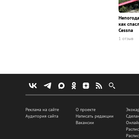
Непогода
как спас
Cessna
1 отзыв
Реклама на сайте
О проекте
Экока
Аудитория сайта
Написать редакции
Сделан
Вакансии
Онлай
Распис
Распи