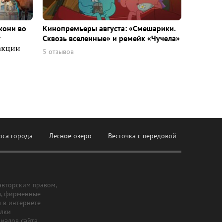
кони во
Кинопремьеры августа: «Смешарики.
т
Сквозь вселенные» и ремейк «Чучела»
акции
5 отзывов
оса города
Лесное озеро
Весточка с передовой
авторским правом,
ы, фирменные
а в интернете
ылки
риалов сайта