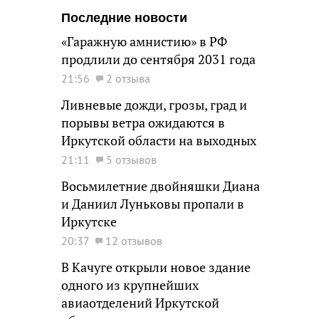
Последние новости
«Гаражную амнистию» в РФ
продлили до сентября 2031 года
21:56
2 отзыва
Ливневые дожди, грозы, град и
порывы ветра ожидаются в
Иркутской области на выходных
21:11
5 отзывов
Восьмилетние двойняшки Диана
и Даниил Луньковы пропали в
Иркутске
20:37
12 отзывов
В Качуге открыли новое здание
одного из крупнейших
авиаотделений Иркутской