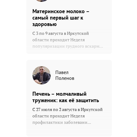
Материнское молоко –
самый первый шаг к
здоровью
С 3 по 9 августа в Иркутской
области проходит Неделя
популяризации грудного вскарм...
Павел
Поленов
Печень – молчаливый
труженик: как её защитить
С 27 июля по 2 августа в Иркутской
области проходит Неделя
профилактики заболевани...