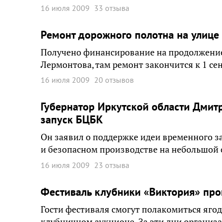
16 июля 2009
33 отзыва
Ремонт дорожного полотна на улице
Получено финансирование на продолжение 
Лермонтова, там ремонт закончится к 1 се
16 июля 2009
20 отзывов
Губернатор Иркутской области Дмит
запуск БЦБК
Он заявил о поддержке идеи временного за
и безопасном производстве на небольшой 
16 июля 2009
23 отзыва
Фестиваль клубники «Виктория» прой
Гости фестиваля смогут полакомиться ягодо
клубничном аукционе. За эти дни организ