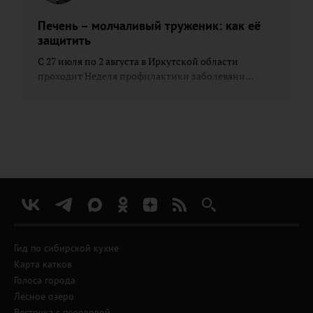
Печень – молчаливый труженик: как её
защитить
С 27 июля по 2 августа в Иркутской области
проходит Неделя профилактики заболевани...
Гид по сибирской кухне
Карта катков
Голоса города
Лесное озеро
Весточка с передовой