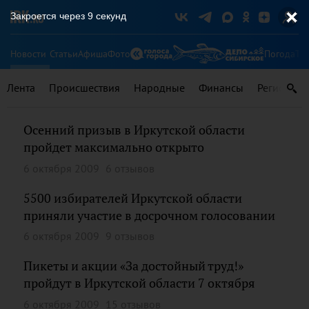
Закроется через
9
секунд
Новости
Статьи
Афиша
Фото
Погода
Ту
Лента
Происшествия
Народные
Финансы
Регионы
Осенний призыв в Иркутской области
пройдет максимально открыто
6 октября 2009
6 отзывов
5500 избирателей Иркутской области
приняли участие в досрочном голосовании
6 октября 2009
9 отзывов
Пикеты и акции «За достойный труд!»
пройдут в Иркутской области 7 октября
6 октября 2009
15 отзывов