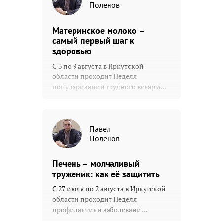
Поленов
Материнское молоко –
самый первый шаг к
здоровью
С 3 по 9 августа в Иркутской
области проходит Неделя
популяризации грудного вскарм...
Павел
Поленов
Печень – молчаливый
труженик: как её защитить
С 27 июля по 2 августа в Иркутской
области проходит Неделя
профилактики заболевани...