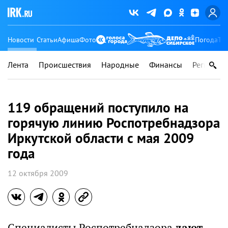
Новости
Статьи
Афиша
Фото
Погода
Ту
Лента
Происшествия
Народные
Финансы
Регионы
119 обращений поступило на
горячую линию Роспотребнадзора
Иркутской области с мая 2009
года
12 октября 2009
Специалисты Роспотребнадзора
дают