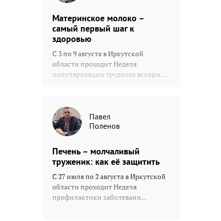
Материнское молоко –
самый первый шаг к
здоровью
С 3 по 9 августа в Иркутской
области проходит Неделя
популяризации грудного вскарм...
Павел
Поленов
Печень – молчаливый
труженик: как её защитить
С 27 июля по 2 августа в Иркутской
области проходит Неделя
профилактики заболевани...