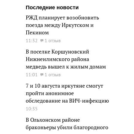
Последние новости
РЖД планирует возобновить
поезда между Иркутском и
Пекином
11:32
1 отзыв
В поселке Коршуновский
Нижнеилимского района
медведь вышел к жилым домам
11:01
1 отзыв
7 и 10 августа иркутяне смогут
пройти анонимное
обследование на ВИЧ-инфекцию
10:35
В Ольхонском районе
браконьеры убили благородного