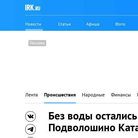
Новости
Статьи
Афиша
Фото
Лента
Происшествия
Народные
Финансы
Без воды остались
Подволошино Ката