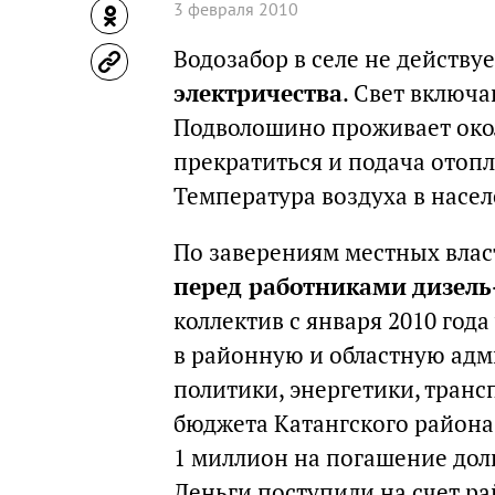
3 февраля 2010
Водозабор в селе не действу
электричества
. Свет включа
Подволошино проживает ок
прекратиться и подача отоп
Температура воздуха в насел
По заверениям местных влас
перед работниками дизель
коллектив с января 2010 год
в районную и областную ад
политики, энергетики, транс
бюджета Катангского района 
1 миллион на погашение долг
Деньги поступили на счет р