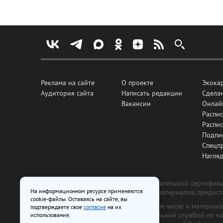
Реклама на сайте
О проекте
Экока
Аудитория сайта
Написать редакции
Сделан
Вакансии
Онлай
Распис
Распи
Подпи
Спецп
Нагля
Все рекламные товары подлежат обязательной сертификац
На информационном ресурсе применяются
изготовлена и размещена на основе материалов, предос
cookie-файлы. Оставаясь на сайте, вы
На сайте www.irk.ru размещаются в том числе и материа
подтверждаете свое
согласие
на их
от 29 октября 2018 г., выдан Федеральной службой по 
использование.