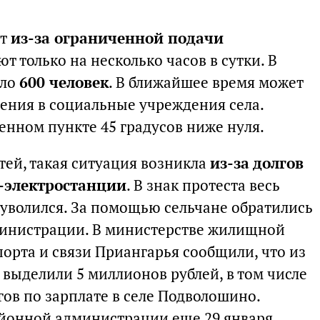
ет
из-за ограниченной подачи
ют только на несколько часов в сутки. В
оло
600 человек
. В ближайшее время может
ления в социальные учреждения села.
енном пункте 45 градусов ниже нуля.
тей, такая ситуация возникла
из-за долгов
-электростанции
. В знак протеста весь
а уволился. За помощью сельчане обратились
министрации. В министерстве жилищной
порта и связи Приангарья сообщили, что из
выделили 5 миллионов рублей, в том числе
ов по зарплате в селе Подволошино.
айонной администрации еще 29 января.