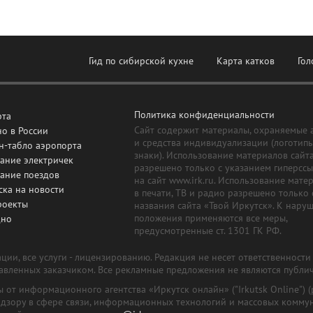
Гид по сибирской кухне
Карта катков
Гол
Политика конфиденциальности
рта
Сайт содержит материалы, охраняемые 
о в России
и средства индивидуализации (логотип
н-табло аэропорта
знаки). Использование материалов сайт
ание электричек
разрешено только с указанием гиперсс
сание поездов
на сайт www.irk.ru. Использование мате
ска на новости
в печати, ТВ и радио разрешено только 
роекты
названия сайта «Твой Иркутск». К нару
положения применяются все меры,
дно
предусмотренные ст. 1301 ГК РФ.
ии, все услуги - лицензированию. Редакция не несет ответственност
тавленных заказчиком. Все рекламные предложения не являются публи
лы от информационного агентства «Иркутск онлайн» ("Irkutsk Online
надзору в сфере связи, информационных технологий и массовых комму