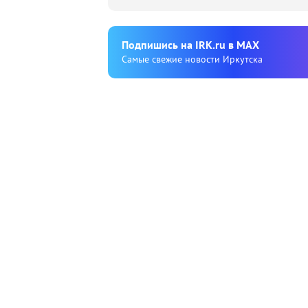
Подпишиcь на IRK.ru в MAX
Cамые свежие новости Иркутска