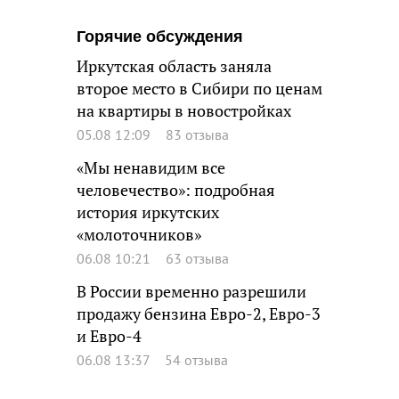
Горячие обсуждения
Иркутская область заняла
второе место в Сибири по ценам
на квартиры в новостройках
05.08 12:09
83 отзыва
«Мы ненавидим все
человечество»: подробная
история иркутских
«молоточников»
06.08 10:21
63 отзыва
В России временно разрешили
продажу бензина Евро-2, Евро-3
и Евро-4
06.08 13:37
54 отзыва