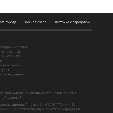
оса города
Лесное озеро
Весточка с передовой
авторским правом,
ы, фирменные
а в интернете
ылки
риалов сайта
с указанием
шителям данного
и за содержание рекламных материалов. Реклама
чной офертой.
") (регистрационный номер СМИ ИА № ФС77-74154
никаций) с соответствующей пометкой. Учредитель —