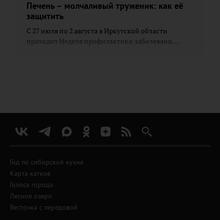
Печень – молчаливый труженик: как её
защитить
С 27 июля по 2 августа в Иркутской области
проходит Неделя профилактики заболевани...
Гид по сибирской кухне
Карта катков
Голоса города
Лесное озеро
Весточка с передовой