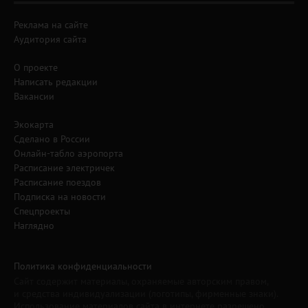
Реклама на сайте
Аудитория сайта
О проекте
Написать редакции
Вакансии
Экокарта
Сделано в России
Онлайн-табло аэропорта
Расписание электричек
Расписание поездов
Подписка на новости
Спецпроекты
Наглядно
Политика конфиденциальности
Сайт содержит материалы, охраняемые авторским правом,
и средства индивидуализации (логотипы, фирменные знаки).
Использование материалов сайта в интернете разрешено