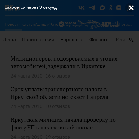
Закроется через
9
секунд
Новости
Статьи
Афиша
Фото
Погода
Ту
Лента
Происшествия
Народные
Финансы
Регионы
Милиционеров, подозреваемых в угонах
автомобилей, задержали в Иркутске
24 марта 2010
16 отзывов
Срок уплаты транспортного налога в
Иркутской области истекает 1 апреля
24 марта 2010
10 отзывов
Иркутская милиция начала проверку по
факту ЧП в шелеховской школе
24 марта 2010
29 отзывов