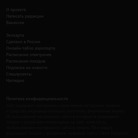
О проекте
Написать редакции
Вакансии
Экокарта
Сделано в России
Онлайн-табло аэропорта
Расписание электричек
Расписание поездов
Подписка на новости
Спецпроекты
Наглядно
Политика конфиденциальности
Сайт содержит материалы, охраняемые авторским правом,
и средства индивидуализации (логотипы, фирменные знаки).
Использование материалов сайта в интернете разрешено
только с указанием гиперссылки на сайт www.irk.ru.
Использование материалов сайта в печати, ТВ и радио
разрешено только с указанием названия сайта «Твой Иркутск».