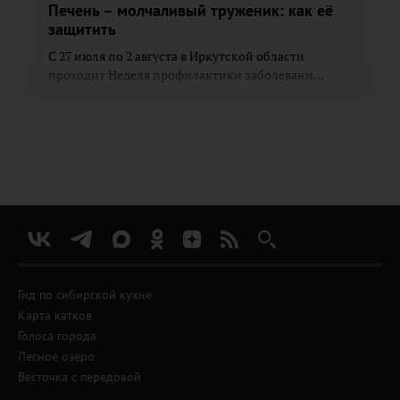
Печень – молчаливый труженик: как её
защитить
С 27 июля по 2 августа в Иркутской области
проходит Неделя профилактики заболевани...
Гид по сибирской кухне
Карта катков
Голоса города
Лесное озеро
Весточка с передовой