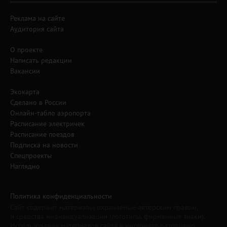
Реклама на сайте
Аудитория сайта
О проекте
Написать редакции
Вакансии
Экокарта
Сделано в России
Онлайн-табло аэропорта
Расписание электричек
Расписание поездов
Подписка на новости
Спецпроекты
Наглядно
Политика конфиденциальности
Сайт содержит материалы, охраняемые авторским правом,
и средства индивидуализации (логотипы, фирменные знаки).
Использование материалов сайта в интернете разрешено