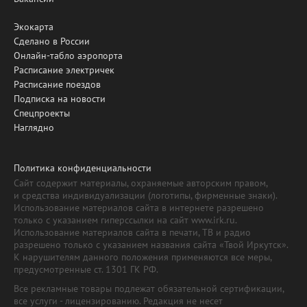
Экокарта
Сделано в России
Онлайн-табло аэропорта
Расписание электричек
Расписание поездов
Подписка на новости
Спецпроекты
Наглядно
Политика конфиденциальности
Сайт содержит материалы, охраняемые авторским правом,
и средства индивидуализации (логотипы, фирменные знаки).
Использование материалов сайта в интернете разрешено
только с указанием гиперссылки на сайт www.irk.ru.
Использование материалов сайта в печати, ТВ и радио
разрешено только с указанием названия сайта «Твой Иркутск».
К нарушителям данного положения применяются все меры,
предусмотренные ст. 1301 ГК РФ.
Все рекламные товары подлежат обязательной сертификации,
все услуги - лицензированию. Редакция не несет