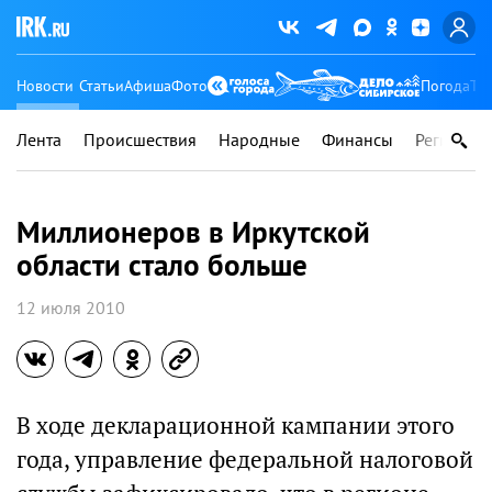
Новости
Статьи
Афиша
Фото
Погода
Ту
Лента
Происшествия
Народные
Финансы
Регионы
Миллионеров в Иркутской
области стало больше
12 июля 2010
В ходе декларационной кампании этого
года, управление федеральной налоговой