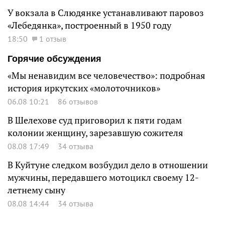
У вокзала в Слюдянке устанавливают паровоз
«Лебедянка», построенный в 1950 году
18:50
1 отзыв
Горячие обсуждения
«Мы ненавидим все человечество»: подробная
история иркутских «молоточников»
06.08 10:21
86 отзывов
В Шелехове суд приговорил к пяти годам
колонии женщину, зарезавшую сожителя
08.08 17:49
34 отзыва
В Куйтуне следком возбудил дело в отношении
мужчины, передавшего мотоцикл своему 12-
летнему сыну
08.08 14:44
34 отзыва