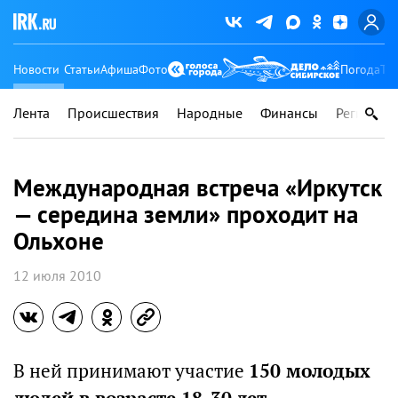
Новости
Статьи
Афиша
Фото
Погода
Ту
Лента
Происшествия
Народные
Финансы
Регионы
Международная встреча «Иркутск
— середина земли» проходит на
Ольхоне
12 июля 2010
В ней принимают участие
150 молодых