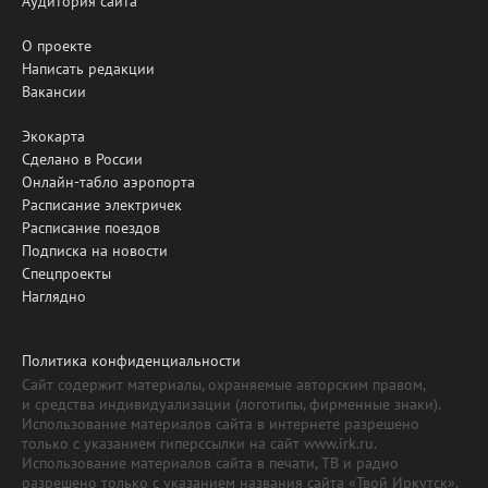
Аудитория сайта
О проекте
Написать редакции
Вакансии
Экокарта
Сделано в России
Онлайн-табло аэропорта
Расписание электричек
Расписание поездов
Подписка на новости
Спецпроекты
Наглядно
Политика конфиденциальности
Сайт содержит материалы, охраняемые авторским правом,
и средства индивидуализации (логотипы, фирменные знаки).
Использование материалов сайта в интернете разрешено
только с указанием гиперссылки на сайт www.irk.ru.
Использование материалов сайта в печати, ТВ и радио
разрешено только с указанием названия сайта «Твой Иркутск».