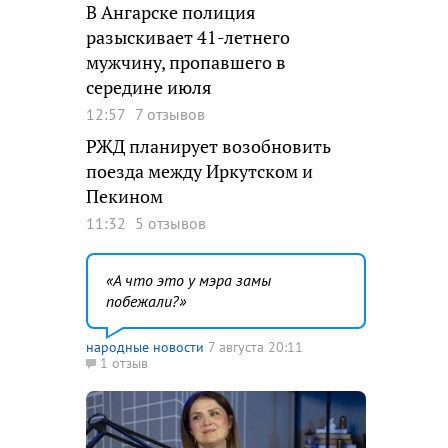
В Ангарске полиция
разыскивает 41-летнего
мужчину, пропавшего в
середине июля
12:57
7 отзывов
РЖД планирует возобновить
поезда между Иркутском и
Пекином
11:32
5 отзывов
А что это у мэра замы
побежали?
народные новости
7 августа 20:11
1 отзыв