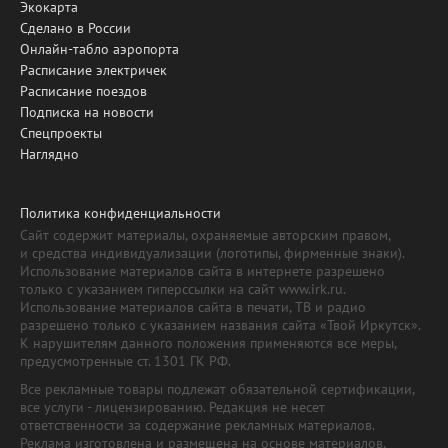
Экокарта
Сделано в России
Онлайн-табло аэропорта
Расписание электричек
Расписание поездов
Подписка на новости
Спецпроекты
Наглядно
Политика конфиденциальности
Сайт содержит материалы, охраняемые авторским правом,
и средства индивидуализации (логотипы, фирменные знаки).
Использование материалов сайта в интернете разрешено
только с указанием гиперссылки на сайт www.irk.ru.
Использование материалов сайта в печати, ТВ и радио
разрешено только с указанием названия сайта «Твой Иркутск».
К нарушителям данного положения применяются все меры,
предусмотренные ст. 1301 ГК РФ.
Все рекламные товары подлежат обязательной сертификации,
все услуги - лицензированию. Редакция не несет
ответственности за содержание рекламных материалов.
Реклама изготовлена и размещена на основе материалов,