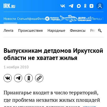
Новости
Статьи
Афиша
Фото
Погода
Ту
Лента
Происшествия
Народные
Финансы
Регионы
Выпускникам детдомов Иркутской
области не хватает жилья
1 ноября 2010
Приангарье входит в число территорий,
где проблема нехватки жилых площадей