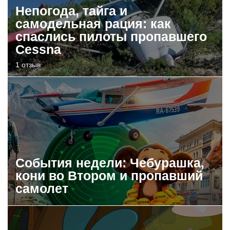
Непогода, тайга и
самодельная рация: как
спаслись пилоты пропавшего
Cessna
1 отзыв
События недели: Чебурашка,
кони во Втором и пропавший
самолет