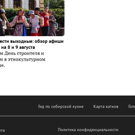
ести выходные: обзор афиши
на 8 и 9 августа
м День строителя и
ем в этнокультурном
е.
Гид по сибирской кухне
Карта катков
Гол
Политика конфиденциальности
рта