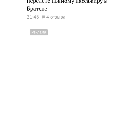
перелете пьяному пассажиру в
Братске
21:46
4 отзыва