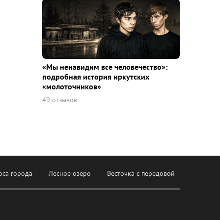
«Мы ненавидим все человечество»:
подробная история иркутских
«молоточников»
49 отзывов
оса города
Лесное озеро
Весточка с передовой