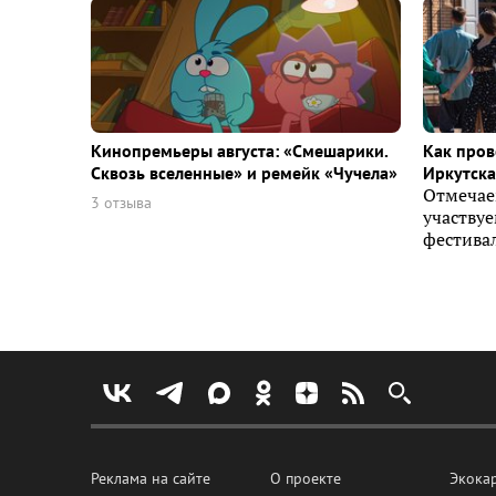
Кинопремьеры августа: «Смешарики.
Как пров
Сквозь вселенные» и ремейк «Чучела»
Иркутска 
Отмечае
3 отзыва
участву
фестивал
Реклама на сайте
О проекте
Экока