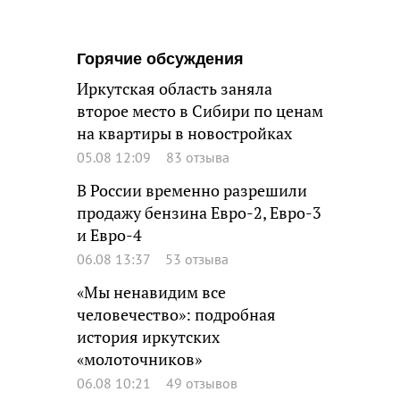
Горячие обсуждения
Иркутская область заняла
второе место в Сибири по ценам
на квартиры в новостройках
05.08 12:09
83 отзыва
В России временно разрешили
продажу бензина Евро-2, Евро-3
и Евро-4
06.08 13:37
53 отзыва
«Мы ненавидим все
человечество»: подробная
история иркутских
«молоточников»
06.08 10:21
49 отзывов