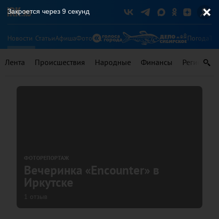
Закроется через
9
секунд
Новости
Статьи
Афиша
Фото
Погода
Ту
Лента
Происшествия
Народные
Финансы
Регионы
ФОТОРЕПОРТАЖ
Вечеринка «Encounter» в
Иркутске
1 отзыв