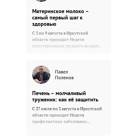
Материнское молоко –
самый первый шаг к
здоровью
С 3 по 9 августа в Иркутской
области проходит Неделя
популяризации грудного вскарм...
Павел
Поленов
Печень – молчаливый
труженик: как её защитить
С 27 июля по 2 августа в Иркутской
области проходит Неделя
профилактики заболевани...