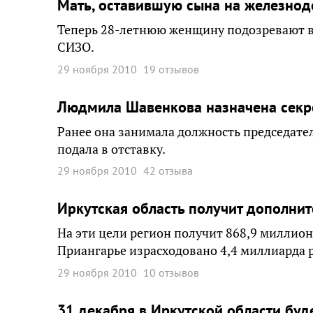
Мать, оставившую сына на железнод
Теперь 28-летнюю женщину подозревают в 
СИЗО.
29 ноября 2010
19 отзывов
Людмила Шавенкова назначена секр
Ранее она занимала должность председател
подала в отставку.
29 ноября 2010
42 отзыва
Иркутская область получит дополнит
На эти цели регион получит 868,9 миллион
Приангарье израсходовано 4,4 миллиарда 
29 ноября 2010
10 отзывов
31 декабря в Иркутской области буд