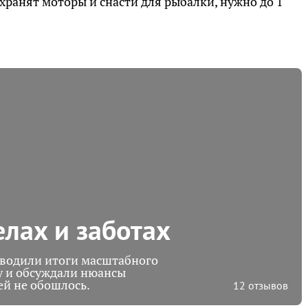
хранят моторы и снасти для рыбалки, нужно до 1
лах и заботах
водили итоги масштабного
ду и обсуждали нюансы
ей не обошлось.
12 отзывов