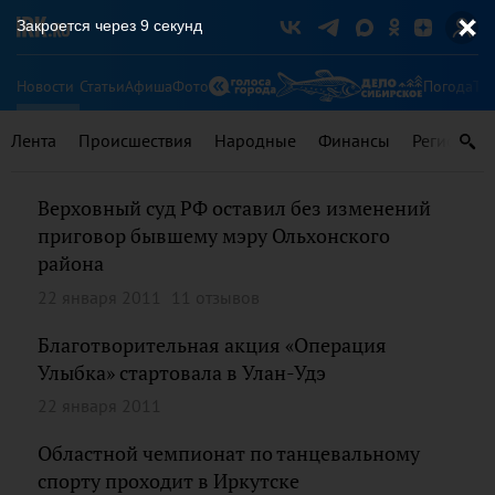
Закроется через
9
секунд
Новости
Статьи
Афиша
Фото
Погода
Ту
Лента
Происшествия
Народные
Финансы
Регионы
Верховный суд РФ оставил без изменений
приговор бывшему мэру Ольхонского
района
22 января 2011
11 отзывов
Благотворительная акция «Операция
Улыбка» стартовала в Улан-Удэ
22 января 2011
Областной чемпионат по танцевальному
спорту проходит в Иркутске