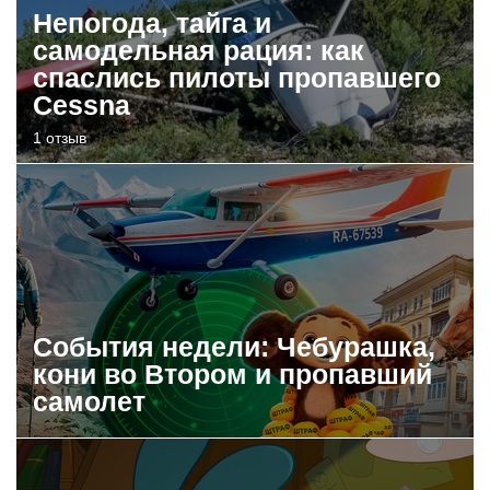
Непогода, тайга и
самодельная рация: как
спаслись пилоты пропавшего
Cessna
1 отзыв
События недели: Чебурашка,
кони во Втором и пропавший
самолет