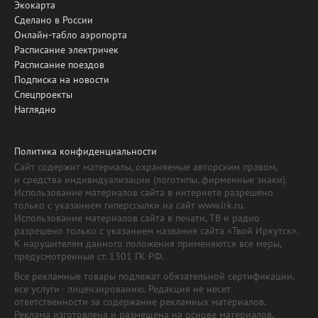
Экокарта
Сделано в России
Онлайн-табло аэропорта
Расписание электричек
Расписание поездов
Подписка на новости
Спецпроекты
Наглядно
Политика конфиденциальности
Сайт содержит материалы, охраняемые авторским правом,
и средства индивидуализации (логотипы, фирменные знаки).
Использование материалов сайта в интернете разрешено
только с указанием гиперссылки на сайт www.irk.ru.
Использование материалов сайта в печати, ТВ и радио
разрешено только с указанием названия сайта «Твой Иркутск».
К нарушителям данного положения применяются все меры,
предусмотренные ст. 1301 ГК РФ.
Все рекламные товары подлежат обязательной сертификации,
все услуги - лицензированию. Редакция не несет
ответственности за содержание рекламных материалов.
Реклама изготовлена и размещена на основе материалов,