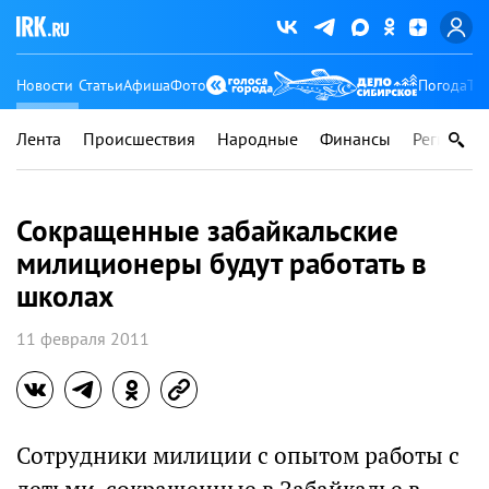
Новости
Статьи
Афиша
Фото
Погода
Ту
Лента
Происшествия
Народные
Финансы
Регионы
Сокращенные забайкальские
милиционеры будут работать в
школах
11 февраля 2011
Сотрудники милиции с опытом работы с