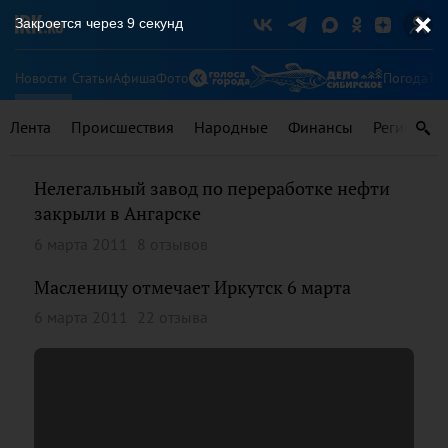
Закроется через
9
секунд
Новости
Статьи
Афиша
Фото
Погода
Ту
Лента
Происшествия
Народные
Финансы
Регионы
Нелегальный завод по переработке нефти
закрыли в Ангарске
6 марта 2011
8 отзывов
Масленицу отмечает Иркутск 6 марта
6 марта 2011
22 отзыва